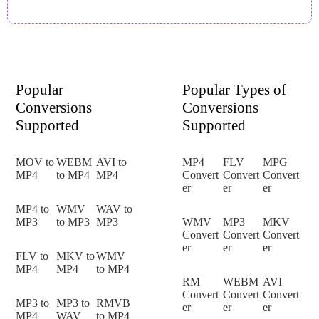
Popular
Popular Types of
Conversions
Conversions
Supported
Supported
MOV to
WEBM
AVI to
MP4
FLV
MPG
MP4
to MP4
MP4
Convert
Convert
Convert
er
er
er
MP4 to
WMV
WAV to
MP3
to MP3
MP3
WMV
MP3
MKV
Convert
Convert
Convert
er
er
er
FLV to
MKV to
WMV
MP4
MP4
to MP4
RM
WEBM
AVI
Convert
Convert
Convert
MP3 to
MP3 to
RMVB
er
er
er
MP4
WAV
to MP4