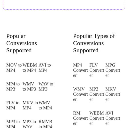
Popular
Popular Types of
Conversions
Conversions
Supported
Supported
MOV to
WEBM
AVI to
MP4
FLV
MPG
MP4
to MP4
MP4
Convert
Convert
Convert
er
er
er
MP4 to
WMV
WAV to
MP3
to MP3
MP3
WMV
MP3
MKV
Convert
Convert
Convert
er
er
er
FLV to
MKV to
WMV
MP4
MP4
to MP4
RM
WEBM
AVI
Convert
Convert
Convert
MP3 to
MP3 to
RMVB
er
er
er
MP4
WAV
to MP4